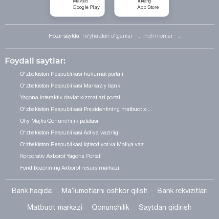
Mavjud
Yuklang
Google Play
App Store
Hozir saytda:
ro'yhatdan o'tganlar - ...
mehmonlar - ...
Foydali saytlar:
O‘zbekiston Respublikasi hukumat portali
O‘zbekiston Respublikasi Markaziy banki
Yagona interaktiv davlat xizmatlari portali
O‘zbekiston Respublikasi Prezidentining matbuot xi...
Oliy Majlis Qonunchilik palatasi
O‘zbekiston Respublikasi Adliya vazirligi
O‘zbekiston Respublikasi Iqtisodiyot va Moliya vaz...
Korporativ Axborot Yagona Portali
Fond bozorining Axborot-resurs markazi
Bank haqida
Ma’lumotlarni oshkor qilish
Bank rekvizitlari
Matbuot markazi
Qonunchilik
Saytdan qidirish