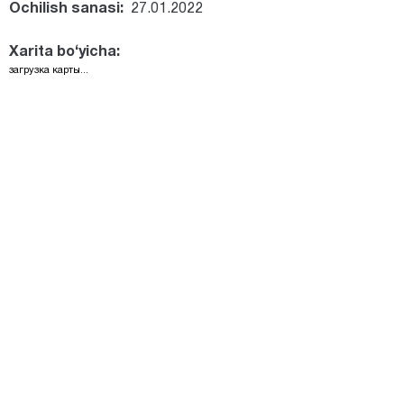
Ochilish sanasi:
27.01.2022
Xarita bo‘yicha:
загрузка карты...