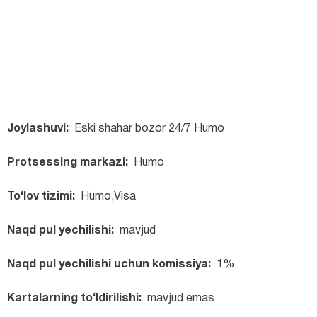
Joylashuvi:
Eski shahar bozor 24/7 Humo
Protsessing markazi:
Humo
To‘lov tizimi:
Humo,Visa
Naqd pul yechilishi:
mavjud
Naqd pul yechilishi uchun komissiya:
1%
Kartalarning to‘ldirilishi:
mavjud emas