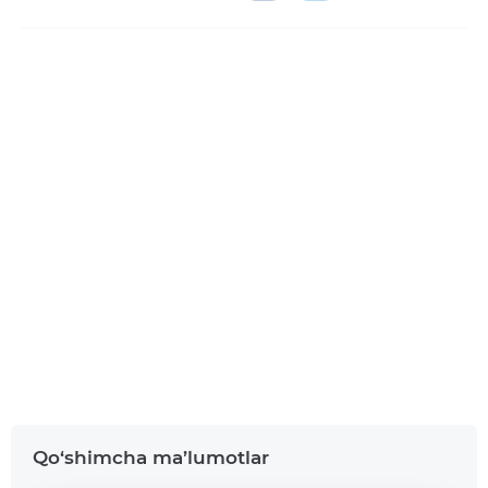
Dashbord
Barcha muhim to‘lovlar va oʻtkazmalar bir joyda
Mavjud
Yuklang
Google Play
App Store
Qo‘shimcha ma’lumotlar