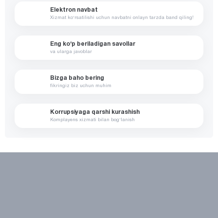
Elektron navbat
Xizmat ko‘rsatilishi uchun navbatni onlayn tarzda band qiling!
Eng ko‘p beriladigan savollar
va ularga javoblar
Bizga baho bering
fikringiz biz uchun muhim
Korrupsiyaga qarshi kurashish
Komplayens xizmati bilan bog‘lanish