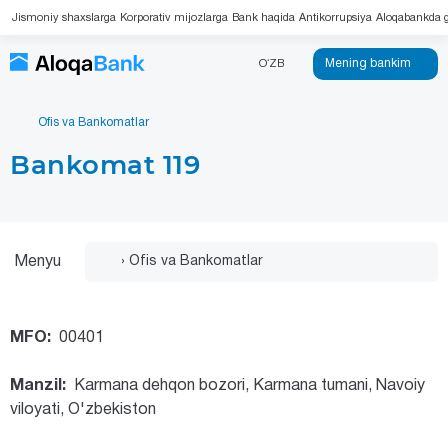
Jismoniy shaxslarga
Korporativ mijozlarga
Bank haqida
Antikorrupsiya
Aloqabankda g
Mening bankim
OʻZB
Ofis va Bankomatlar
Bankomat 119
Menyu
MFO:
00401
Manzil:
Karmana dehqon bozori, Karmana tumani, Navoiy
viloyati, O'zbekiston