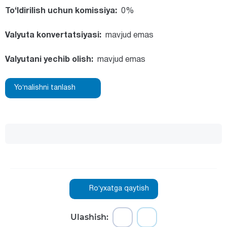
To‘ldirilish uchun komissiya:
0%
Valyuta konvertatsiyasi:
mavjud emas
Valyutani yechib olish:
mavjud emas
Yoʻnalishni tanlash
Roʻyxatga qaytish
Ulashish: