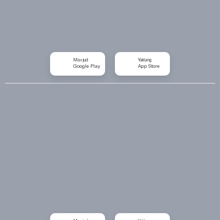
Mavjud
Yuklang
Google Play
App Store