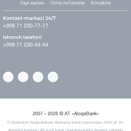
Sayt xaritasi
Ochiq ma’lumotlar
Kontaktlar
Kontakt-markazi 24/7
+998 71 230-77-77
Ishonch telefoni
+998 71 230-44-44
2007 – 2026 © AT «AloqaBank»
Oʻzbekiston Respublikasi Markaziy banki tomonidan 2026-yil 10-
fevralda berilgan 48-sonli bank operatsiyalarini amalga oshirish