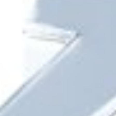
3004
Yangilash: 1 Iyul 2026, 15:48
Valyuta kurslari
ayirboshlash shoxobchasida
Valyuta
Sotib olish
Sotish
MB kursi
USD
11940
12010
11952.1
EUR
13000
14000
13779.58
GBP
15500
16500
16066.01
JPY
70
100
75.47
CHF
14500
15500
14748.4
RUB
95
180
145.21
10.08.2026 09:00:00 dan ma’lumotlar