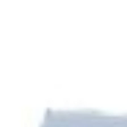
Hajmi:
303.96 КБ
Format:
PDF
2013-2015 yillar davomida
hisoblangan va
to'langan dividendlar
Hajmi:
303.47 КБ
Format:
PDF
2012-2014 yillar
davomida hisoblangan
va to'langan dividendlar
Hajmi:
303.97 КБ
Format:
PDF