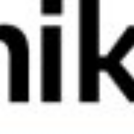
Savol:
Qimmatli qog‘ozlar markaziy depozitariysi bilan
qanday bog‘lanish mumkin?
Javob:
Qimmatli qog‘ozlar markaziy depozitariysi bilan 71-
211-09-09 telefon orqali bog‘lansa bo‘ladi.
Savol:
Qimmatli qog‘ozlar markaziy depozitariysi qayerda
joylashgan?
Javob:
Qimmatli qog‘ozlar markaziy depozitariysi Toshkent
shahri, Mirzo Ulug‘bek tumani, Mustaqillik shohko‘chasi,
107-uyda joylashgan.
Savol:
Imtiyozli aksiyalarga dividendlar qaysi davr(lar) uchun
hisoblandi?
Javob:
Dividendlar imtiyozli aksiyalarga 2024-yil uchun
hisoblandi.
Savol:
Dividendlar yiliga necha marotaba hisoblandi?
Javob:
Dividendlar yiliga bir marta hisoblanadi.
Savol:
Imtiyozli aksiyalar bo‘yicha dividendlar qancha