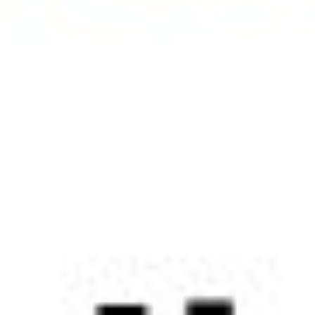
qog‘ozlar markaziy depozitariysiga tegishli bo‘lgan mobil
ilovani o‘z telefon apparatiga o‘rnatishi va ushbu ilovaga
o‘zining bank kartasini kiritishi kerak.
Savol:
Qimmatli qog‘ozlar markaziy depozitariysiga tegishli
bo‘lgan mobil ilovaning nomi nima?
Javob:
Mobil ilovaning nomi UzCSD.
Savol:
Mobil ilovani o‘rnatish uchun Qimmatli qog‘ozlar
markaziy depozitariysiga yoki Aloqabankka borish kerakmi?
Javob:
Yo‘q, Qimmatli qog‘ozlar markaziy depozitariysiga
yoki bankka borish shart emas. Dividend to‘lovlarini olish
uchun mobil ilovani o‘rnatilish bo‘yicha Qimmatli qog‘ozlar
markaziy depozitariysiga 71-211-09-09 telefon orqali
bog‘lanib, zarur ma’lumotlarni olish mumkin.
Savol:
Qimmatli qog‘ozlar markaziy depozitariysiga tegishli
mobil ilovani qayerdan yuklash mumkin?
Javob:
UzCSD mobil ilovasini app-store platformasidan
yuklab olish mumkin.