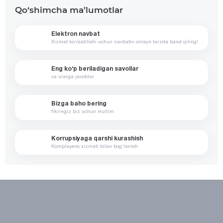
Qo‘shimcha ma’lumotlar
Elektron navbat
Xizmat ko‘rsatilishi uchun navbatni onlayn tarzda band qiling!
Eng ko‘p beriladigan savollar
va ularga javoblar
Bizga baho bering
fikringiz biz uchun muhim
Korrupsiyaga qarshi kurashish
Komplayens xizmati bilan bog‘lanish