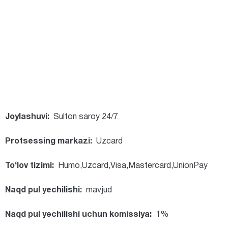
Joylashuvi:
Sulton saroy 24/7
Protsessing markazi:
Uzcard
To‘lov tizimi:
Humo,Uzcard,Visa,Mastercard,UnionPay
Naqd pul yechilishi:
mavjud
Naqd pul yechilishi uchun komissiya:
1%