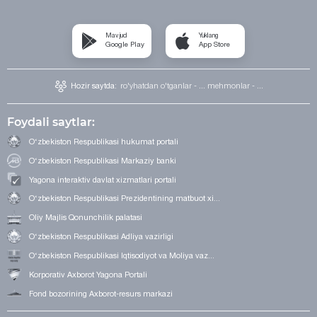
Mavjud
Yuklang
Google Play
App Store
Hozir saytda:
ro'yhatdan o'tganlar - ...
mehmonlar - ...
Foydali saytlar:
O‘zbekiston Respublikasi hukumat portali
O‘zbekiston Respublikasi Markaziy banki
Yagona interaktiv davlat xizmatlari portali
O‘zbekiston Respublikasi Prezidentining matbuot xi...
Oliy Majlis Qonunchilik palatasi
O‘zbekiston Respublikasi Adliya vazirligi
O‘zbekiston Respublikasi Iqtisodiyot va Moliya vaz...
Korporativ Axborot Yagona Portali
Fond bozorining Axborot-resurs markazi