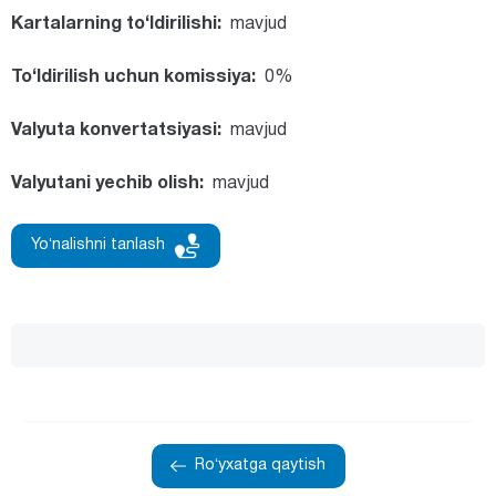
Kartalarning to‘ldirilishi:
mavjud
To‘ldirilish uchun komissiya:
0%
Valyuta konvertatsiyasi:
mavjud
Valyutani yechib olish:
mavjud
Yoʻnalishni tanlash
Roʻyxatga qaytish