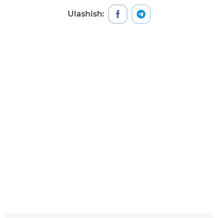
Ulashish:
Dashbord
Barcha muhim to‘lovlar va oʻtkazmalar bir joyda
Mavjud
Yuklang
Google Play
App Store