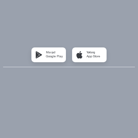
Mavjud
Yuklang
Google Play
App Store