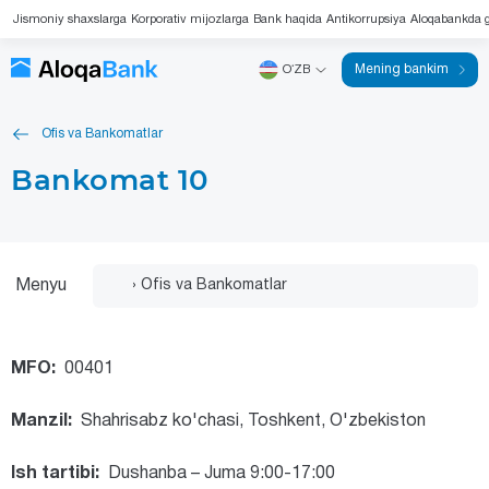
Jismoniy shaxslarga
Korporativ mijozlarga
Bank haqida
Antikorrupsiya
Aloqabankda g
Mening bankim
OʻZB
Ofis va Bankomatlar
Bankomat 10
Menyu
MFO:
00401
Manzil:
Shahrisabz ko'chasi, Toshkent, O'zbekiston
Ish tartibi:
Dushanba – Juma 9:00-17:00