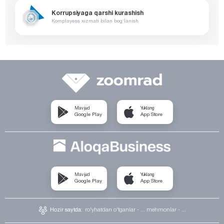
Korrupsiyaga qarshi kurashish
Komplayens xizmati bilan bog‘lanish
Mavjud
Yuklang
Google Play
App Store
Mavjud
Yuklang
Google Play
App Store
Hozir saytda:
ro'yhatdan o'tganlar - ...
mehmonlar - ...