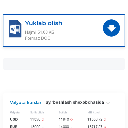
Yuklab olish
Hajmi:
51.00 КБ
Format:
DOC
Valyuta kurslari
ayirboshlash shoxobchasida
Valyuta
Sotib olish
Sotish
MB kursi
USD
11850
11940
11886.72
EUR
13000
14000
13717.27