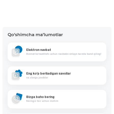
Qo‘shimcha ma’lumotlar
Elektron navbat
Xizmat ko‘rsatilishi uchun navbatni onlayn tarzda band qiling!
Eng ko‘p beriladigan savollar
va ularga javoblar
Bizga baho bering
fikringiz biz uchun muhim