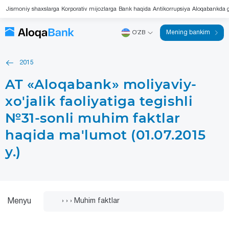
Jismoniy shaxslarga
Korporativ mijozlarga
Bank haqida
Antikorrupsiya
Aloqabankda g
Mening bankim
OʻZB
2015
AT «Aloqabank» moliyaviy-
xo'jalik faoliyatiga tegishli
№31-sonli muhim faktlar
haqida ma'lumot (01.07.2015
y.)
Menyu