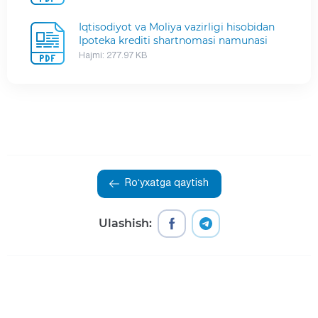
Iqtisodiyot va Moliya vazirligi hisobidan
Ipoteka krediti shartnomasi namunasi
Hajmi: 277.97 KB
Roʻyxatga qaytish
Ulashish: