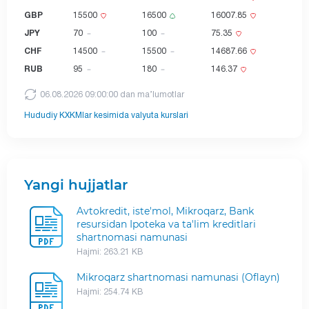
GBP
15500
16500
16007.85
JPY
70
100
75.35
CHF
14500
15500
14687.66
RUB
95
180
146.37
06.08.2026 09:00:00 dan ma’lumotlar
Hududiy KXKMlar kesimida valyuta kurslari
Yangi hujjatlar
Avtokredit, iste'mol, Mikroqarz, Bank
resursidan Ipoteka va ta'lim kreditlari
shartnomasi namunasi
Hajmi: 263.21 KB
Mikroqarz shartnomasi namunasi (Oflayn)
Hajmi: 254.74 KB