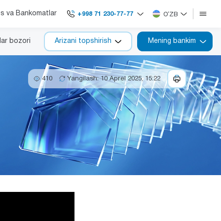
is va Bankomatlar
+998 71 230-77-77
OʻZB
lar bozori
Arizani topshirish
Mening bankim
410
Yangilash: 10 Aprel 2025, 15:22