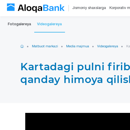
Jismoniy shaxslarga
Korporativ m
Fotogalereya
Videogalereya
Matbuot markazi
Media majmua
Videogalereya
Ka
Kartadagi pulni firi
qanday himoya qili