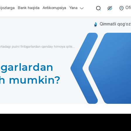
Of
ijozlarga
Bank haqida
Antikorrupsiya
Yana
Qimmatli qogʻoz
rtadagi pulni firibgarlardan qanday himoya qilis...
bgarlardan
sh mumkin?