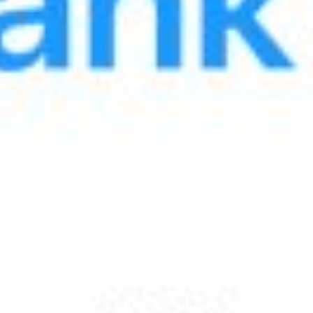
yakunlari bo‘yicha olingan sof foydasi hisobidan har bir dona
imtiyozli aksiyaga uning nominal qiymatining 40 (qirq) foizi
yoki 40 (qirq) tiyin miqdorida dividend to‘lashga qaror qabul
qilingan.
O‘zbekiston Respublikasining “Aksiyadorlik jamiyatlari va
aksiyadorlarning huquqlarini himoya qilish to‘g‘risida”gi
qonunining 51-moddasiga muvofiq dividendlarni to‘lash
Qimmatli qog‘ozlar markaziy depozitariysi (yoki investitsiya
vositachilari) orqali aksiyadorning mavjud bank
hisobvarag‘iga qonunchilik hujjatlarida belgilangan tartibda
avtomatik ravishda amalga oshirilishini belgilangan.
Hisoblangan dividendlarni olish uchun aktsiyadorlar o‘z
telefonlariga “UzCSD”
mobil ilovasini
o‘rnatishlari
lozim. Mobil ilovani yuklab olish uchun havola:
Play market
AppStore
KO‘P BERILADIGAN SAVOLLAR: