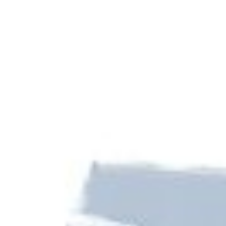
Yangi hujjatlar
Avtokredit, iste'mol, Mikroqarz, Bank
resursidan Ipoteka va ta'lim kreditlari
shartnomasi namunasi
Hajmi: 263.21 KB
Mikroqarz shartnomasi namunasi (Oflayn)
Hajmi: 254.74 KB
Iqtisodiyot va Moliya vazirligi hisobidan
Ipoteka krediti shartnomasi namunasi
Hajmi: 277.97 KB