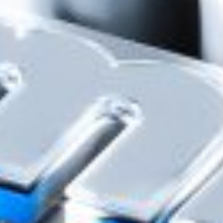
Qo‘shimcha ma’lumotlar
Elektron navbat
Xizmat ko‘rsatilishi uchun navbatni onlayn tarzda band qiling!