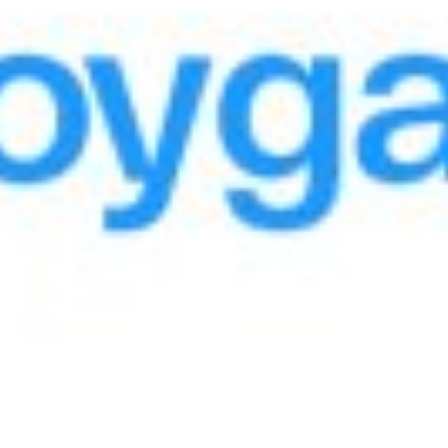
Valyuta kurslari
ayirboshlash shoxobchasida
Valyuta
Sotib olish
Sotish
MB kursi
USD
11880
11960
11886.72
EUR
13000
14000
13717.27
GBP
15500
16500
16007.85
JPY
70
100
75.35
CHF
14500
15500
14687.66
RUB
95
180
146.37
06.08.2026 11:10:00 dan ma’lumotlar
Hududiy KXKMlar kesimida valyuta kurslari