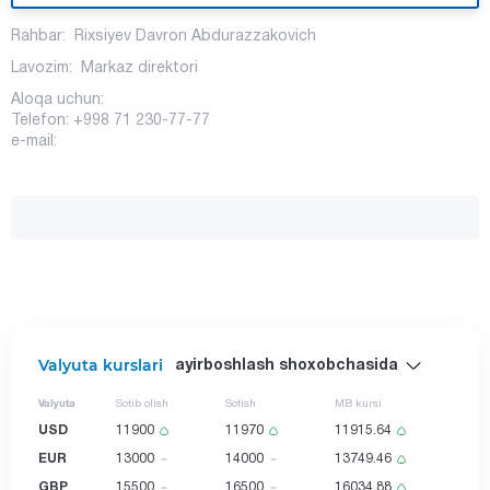
Rahbar: Rixsiyev Davron Abdurazzakovich
Lavozim: Markaz direktori
Aloqa uchun:
Telefon: +998 71 230-77-77
e-mail:
Valyuta kurslari
ayirboshlash shoxobchasida
Valyuta
Sotib olish
Sotish
MB kursi
USD
11900
11970
11915.64
EUR
13000
14000
13749.46
GBP
15500
16500
16034.88