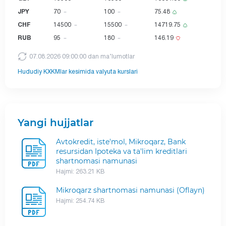
JPY
70
100
75.48
CHF
14500
15500
14719.75
RUB
95
180
146.19
07.08.2026 09:00:00 dan ma’lumotlar
Hududiy KXKMlar kesimida valyuta kurslari
Yangi hujjatlar
Avtokredit, iste'mol, Mikroqarz, Bank
resursidan Ipoteka va ta'lim kreditlari
shartnomasi namunasi
Hajmi: 263.21 KB
Mikroqarz shartnomasi namunasi (Oflayn)
Hajmi: 254.74 KB