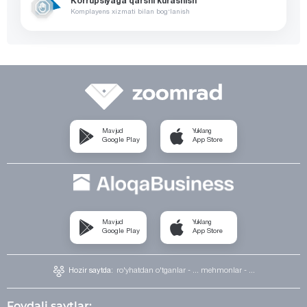
Korrupsiyaga qarshi kurashish
Komplayens xizmati bilan bog‘lanish
Mavjud
Yuklang
Google Play
App Store
Mavjud
Yuklang
Google Play
App Store
Hozir saytda:
ro'yhatdan o'tganlar - ...
mehmonlar - ...
Foydali saytlar: