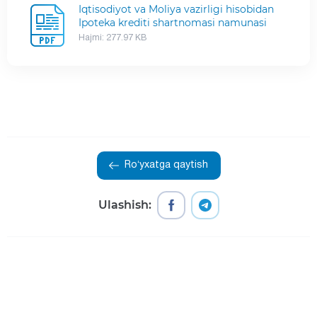
Iqtisodiyot va Moliya vazirligi hisobidan
Ipoteka krediti shartnomasi namunasi
Hajmi: 277.97 KB
Roʻyxatga qaytish
Ulashish: