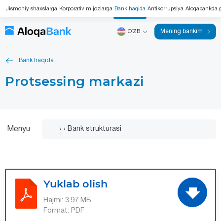
Jismoniy shaxslarga
Korporativ mijozlarga
Bank haqida
Antikorrupsiya
Aloqabankda g
Mening bankim
OʻZB
Bank haqida
Protsessing markazi
Menyu
Yuklab olish
Hajmi:
3.97 МБ
Format:
PDF