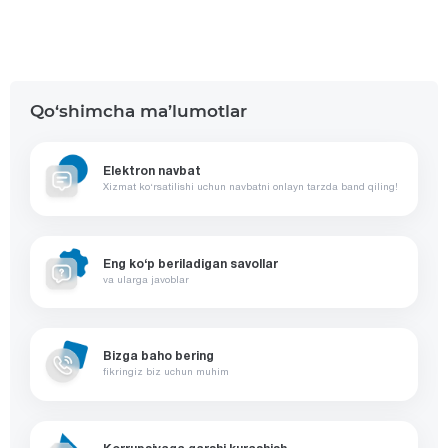
Qo‘shimcha ma’lumotlar
Elektron navbat
Xizmat ko‘rsatilishi uchun navbatni onlayn tarzda band qiling!
Eng ko‘p beriladigan savollar
va ularga javoblar
Bizga baho bering
fikringiz biz uchun muhim