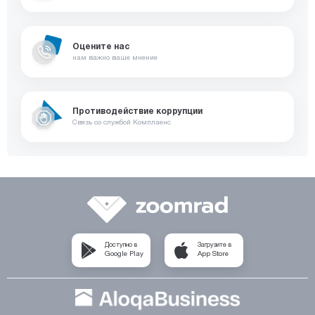
Оцените нас
нам важно ваше мнение
Противодействие коррупции
Связь со службой Комплаенс
Доступно в
Загрузите в
Google Play
App Store