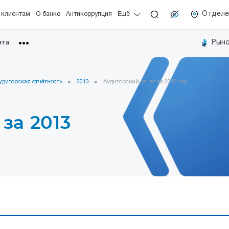
Отделе
 клиентам
О банке
Антикоррупция
Ещё
Рыно
нта
•••
удиторская отчётность
2013
Аудиторский отчет за 2013 год
за 2013