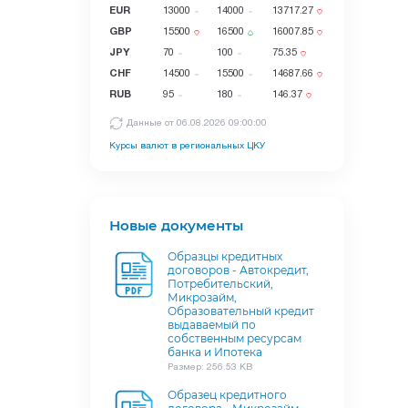
EUR
13000
14000
13717.27
GBP
15500
16500
16007.85
JPY
70
100
75.35
CHF
14500
15500
14687.66
RUB
95
180
146.37
Данные от 06.08.2026 09:00:00
Курсы валют в региональных ЦКУ
Новые документы
Образцы кредитных
договоров - Автокредит,
Потребительский,
Микрозайм,
Образовательный кредит
выдаваемый по
собственным ресурсам
банка и Ипотека
Размер: 256.53 KB
Образец кредитного