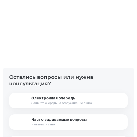
Дашборд
Все самые важные платежи и переводы в одном
месте
Доступно в
Загрузите в
Google Play
App Store
Остались вопросы или нужна
консультация?
Электронная очередь
Займите очередь на обслуживание онлайн!
Часто задаваемые вопросы
и ответы на них