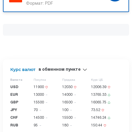
Формат:
PDF
Курс валют
в обменном пункте
Валюта
Покупка
Продажа
Курс ЦБ
USD
11900
12030
12006.39
EUR
13000
14000
13765.33
GBP
15500
16500
16065.75
JPY
70
100
73.52
CHF
14500
15500
14746.24
RUB
95
180
150.44