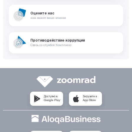
Оцените нас
нам важно ваше мнение
Противодействие коррупции
Связь со службой Комплаенс
Доступно в
Загрузите в
Google Play
App Store