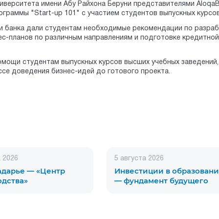
ниверситета имени Абу Райхона Беруни представителями Aloqa
раммы "Start-up 101" с участием студентов выпускных курсов
ки банка дали студентам необходимые рекомендации по разра
нес-планов по различным направлениям и подготовке кредитной
омощи студентам выпускных курсов высших учебных заведений,
ссе доведения бизнес-идей до готового проекта.
а 2026
5 августа 2026
адарье — «Центр
Инвестиции в образован
одства»
— фундамент будущего