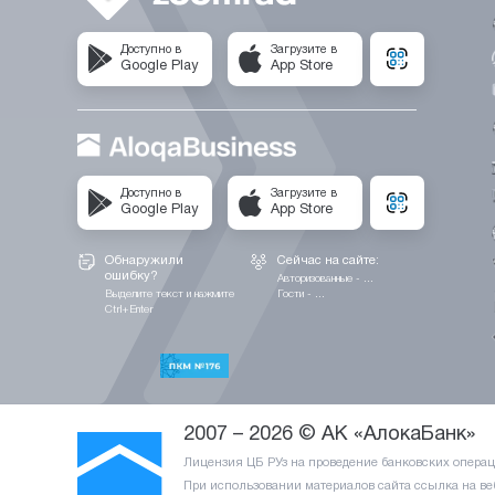
Доступно в
Загрузите в
Google Play
App Store
Доступно в
Загрузите в
Google Play
App Store
Обнаружили
Сейчас на сайте:
ошибку?
Авторизованные - ...
Выделите текст и нажмите
Гости - ...
Ctrl+Enter
2007 – 2026 © АК «АлокаБанк»
Лицензия ЦБ РУз на проведение банковских операци
При использовании материалов сайта ссылка на ве