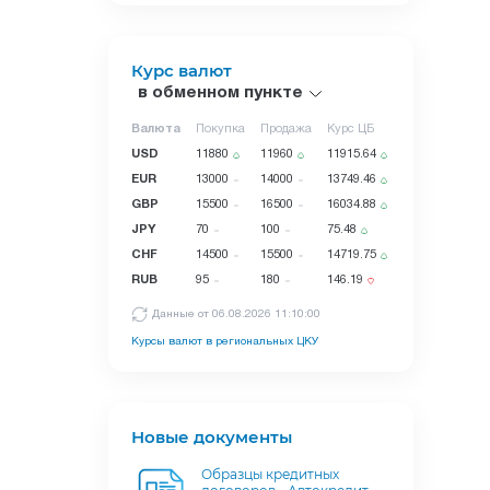
Курс валют
в обменном пункте
Валюта
Покупка
Продажа
Курс ЦБ
USD
11880
11960
11915.64
EUR
13000
14000
13749.46
GBP
15500
16500
16034.88
JPY
70
100
75.48
CHF
14500
15500
14719.75
RUB
95
180
146.19
Данные от 06.08.2026 11:10:00
Курсы валют в региональных ЦКУ
Новые документы
Образцы кредитных