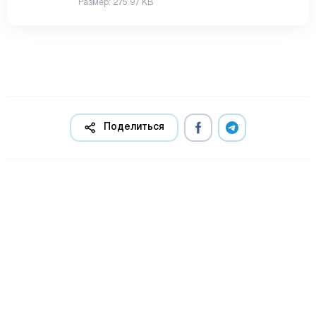
Размер: 275.97 KB
Поделиться
Дашборд
Все самые важные платежи и переводы в одном
месте