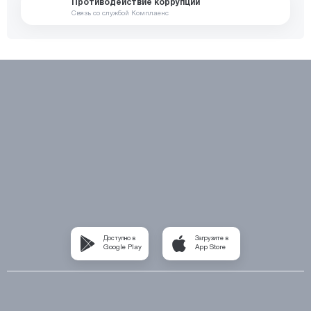
Противодействие коррупции
Связь со службой Комплаенс
Доступно в
Загрузите в
Google Play
App Store