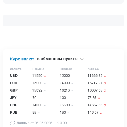
Курс валют
в обменном пункте
Валюта
Покупка
Продажа
Курс ЦБ
USD
11880
12000
11886.72
EUR
13000
14000
13717.27
GBP
15892
16213
16007.85
JPY
70
100
75.35
CHF
14500
15500
14687.66
RUB
95
180
146.37
Данные от 05.08.2026 11:10:00