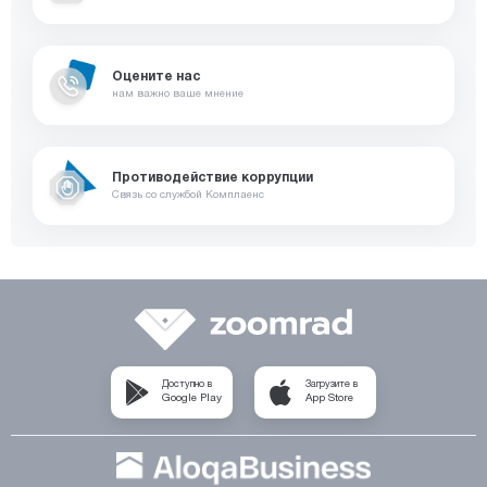
Оцените нас
нам важно ваше мнение
Противодействие коррупции
Связь со службой Комплаенс
Доступно в
Загрузите в
Google Play
App Store