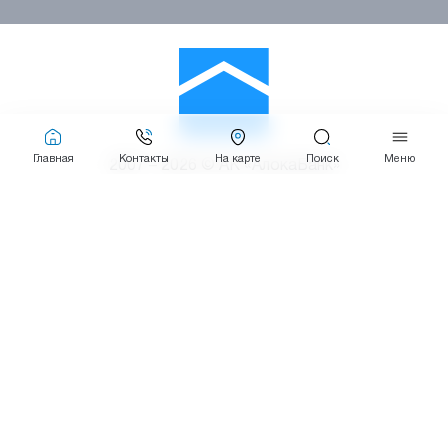
Главная
Контакты
На карте
Поиск
Меню
2007 – 2026 © АК «АлокаБанк»
Лицензия ЦБ РУз на проведение банковских операций №48 от 10
февраля 2026 года..
При использовании материалов сайта ссылка на веб-сайт
www.aloqabank.uz
обязательна.
Последнее обновление: ... (GMT+5)
Сайт работает на 1C-Битрикс
Дизайн и разработка сайта Pixelcraft®