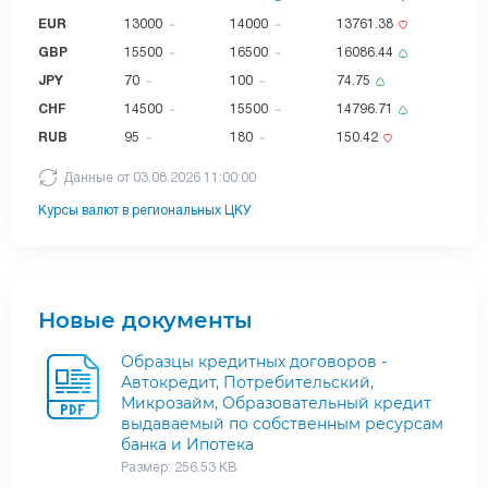
EUR
13000
14000
13761.38
GBP
15500
16500
16086.44
JPY
70
100
74.75
CHF
14500
15500
14796.71
RUB
95
180
150.42
Данные от 03.08.2026 11:00:00
Курсы валют в региональных ЦКУ
Новые документы
Образцы кредитных договоров -
Автокредит, Потребительский,
Микрозайм, Образовательный кредит
выдаваемый по собственным ресурсам
банка и Ипотека
Размер: 256.53 KB